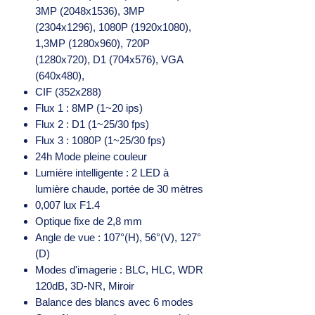
3MP (2048x1536), 3MP
(2304x1296), 1080P (1920x1080),
1,3MP (1280x960), 720P
(1280x720), D1 (704x576), VGA
(640x480),
CIF (352x288)
Flux 1 : 8MP (1~20 ips)
Flux 2 : D1 (1~25/30 fps)
Flux 3 : 1080P (1~25/30 fps)
24h Mode pleine couleur
Lumière intelligente : 2 LED à
lumière chaude, portée de 30 mètres
0,007 lux F1.4
Optique fixe de 2,8 mm
Angle de vue : 107°(H), 56°(V), 127°
(D)
Modes d'imagerie : BLC, HLC, WDR
120dB, 3D-NR, Miroir
Balance des blancs avec 6 modes