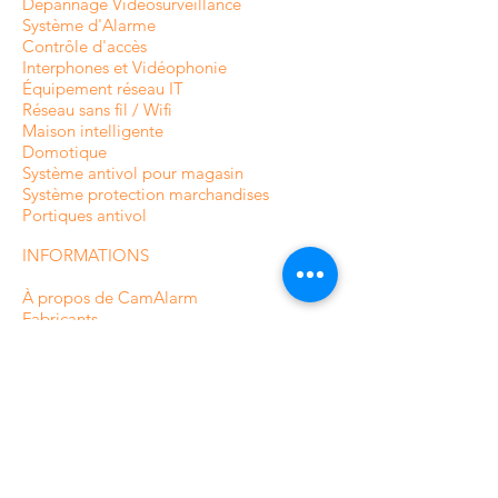
Dépannage Vidéosurveillance
Système d'Alarme
Contrôle d'accès
Interphones et
Vidéophonie
Équipement réseau IT
Réseau sans fil / Wifi
Maison intelligente
Domotique
Système antivol pour magasin
Système protection marchandises
Portiques antivol
INFORMATIONS
À propos de CamAlarm
Fabricants
Contactez-nous
FAQ
Guide et Blog
Devis caméras en ligne
CONDITIONS ET POLITIQUES