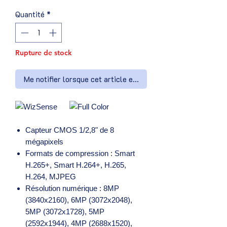
Quantité
*
Rupture de stock
Me notifier lorsque cet article est disponible
Capteur CMOS 1/2,8" de 8
mégapixels
Formats de compression : Smart
H.265+, Smart H.264+, H.265,
H.264, MJPEG
Résolution numérique : 8MP
(3840x2160), 6MP (3072x2048),
5MP (3072x1728), 5MP
(2592x1944), 4MP (2688x1520),