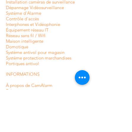
Installation caméras de surveillance
Dépannage Vidéosurveillance
Système d'Alarme
Contrôle d'accès
Interphones et
Vidéophonie
Équipement réseau IT
Réseau sans fil / Wifi
Maison intelligente
Domotique
Système antivol pour magasin
Système protection marchandises
Portiques antivol
INFORMATIONS
À propos de CamAlarm
Fabricants
Contactez-nous
FAQ
Guide et Blog
Devis caméras en ligne
CONDITIONS ET POLITIQUES