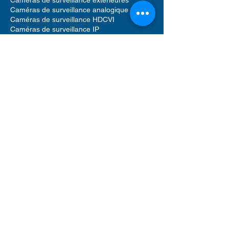
Caméras de surveillance analogique
Caméras de surveillance HDCVI
Caméras de surveillance IP
Systèmes d'alarme résidentiels
Systèmes d'alarme professionnels
Contrôle d'accès
Vidéophones et Interphone
Contrôle d'accès pour résidences
Accessoires caméras de surveillance
Accessoires pour systèmes d'alarme
Accessoires pour contrôle d'accès
Enregistreurs vidéo réseau (NVR)
Enregistreurs vidéo numériques (DVR)
Détecteur de mouvement alarme
Sirènes sonores alarme
Vidéophone caméra
Disque dur de stockage
Logiciels de gestion de sécurité
Câbles réseau UTP Ethernet
Rack informatique
Switch réseau POE