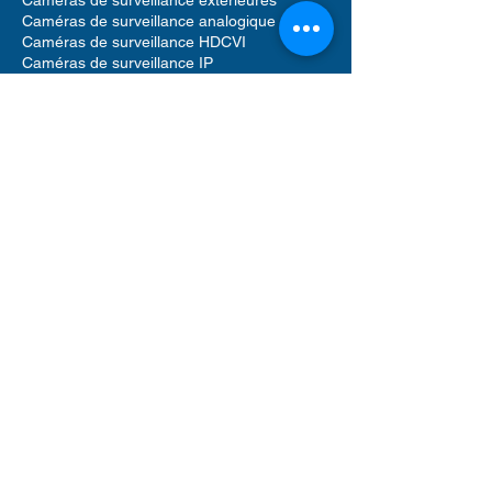
Caméras de surveillance analogique
Caméras de surveillance HDCVI
Caméras de surveillance IP
Systèmes d'alarme résidentiels
Systèmes d'alarme professionnels
Contrôle d'accès
Vidéophones et Interphone
Contrôle d'accès pour résidences
Accessoires caméras de surveillance
Accessoires pour systèmes d'alarme
Accessoires pour contrôle d'accès
Enregistreurs vidéo réseau (NVR)
Enregistreurs vidéo numériques (DVR)
Détecteur de mouvement alarme
Sirènes sonores alarme
Vidéophone caméra
Disque dur de stockage
Logiciels de gestion de sécurité
Câbles réseau UTP Ethernet
Rack informatique
Switch réseau POE