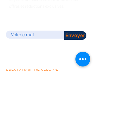
offres et réductions exclusives.
E-mail
Envoyer
PRESTATION DE SERVICE
Installation caméras de surveillance
Dépannage Vidéosurveillance
Système d'Alarme
Contrôle d'accès
Interphones et
Vidéophonie
Équipement réseau IT
Réseau sans fil / Wifi
Maison intelligente
Domotique
Système antivol pour magasin