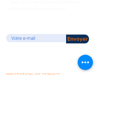
Soyez le premier à être informé de nos
offres et réductions exclusives.
E-mail
Envoyer
PRESTATION DE SERVICE
Installation caméras de surveillance
Dépannage Vidéosurveillance
Système d'Alarme
Contrôle d'accès
Interphones et
Vidéophonie
Équipement réseau IT
Réseau sans fil / Wifi
Maison intelligente
Domotique