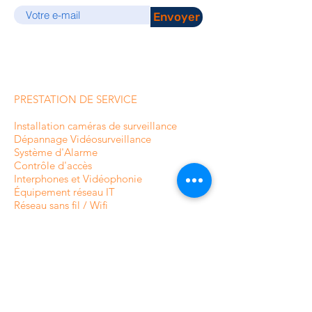
Envoyer
PRESTATION DE SERVICE
Installation caméras de surveillance
Dépannage Vidéosurveillance
Système d'Alarme
Contrôle d'accès
Interphones et
Vidéophonie
Équipement réseau IT
Réseau sans fil / Wifi
Maison intelligente
Domotique
Système antivol pour magasin
Système protection marchandises
Portiques antivol
INFORMATIONS