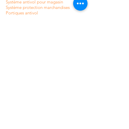
Système antivol pour magasin
Système protection marchandises
Portiques antivol
INFORMATIONS
À propos de CamAlarm
Fabricants
Contactez-nous
FAQ
Guide et Blog
Devis caméras en ligne
CONDITIONS ET POLITIQUES
Livraison et suivi de commande
paiement
Politique de confidentialité
Termes et conditions
Politique de Retour /Remboursement
Plan du site
CATÉGORIES DE NOTRE