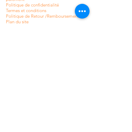
Politique de confidentialité
Termes et conditions
Politique de Retour /Remboursement
Plan du site
CATÉGORIES DE NOTRE
BOUTIQUE EN LIGNE
Caméras de surveillance intérieures
Caméras de surveillance extérieures
Caméras de surveillance analogique
Caméras de surveillance HDCVI
Caméras de surveillance IP
Systèmes d'alarme résidentiels
Systèmes d'alarme professionnels
Contrôle d'accès
Vidéophones et Interphone
Contrôle d'accès pour résidences
Accessoires caméras de surveillance
Accessoires pour systèmes d'alarme
Accessoires pour contrôle d'accès