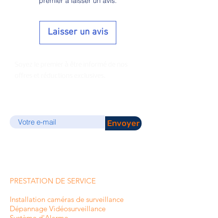
premier à laisser un avis.
- Convient à tous types de magasins
Laisser un avis
Soyez le premier à être informé de nos
offres et réductions exclusives.
E-mail
Envoyer
PRESTATION DE SERVICE
Installation caméras de surveillance
Dépannage Vidéosurveillance
Système d'Alarme