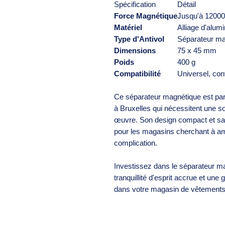
Spécification
Détail
Force Magnétique
Jusqu'à 1200
Matériel
Alliage d'alum
Type d'Antivol
Séparateur ma
Dimensions
75 x 45 mm
Poids
400 g
Compatibilité
Universel, con
Ce séparateur magnétique est pa
à Bruxelles qui nécessitent une sol
œuvre. Son design compact et sa fac
pour les magasins cherchant à am
complication.
Investissez dans le séparateur m
tranquillité d'esprit accrue et une
dans votre magasin de vêtements 