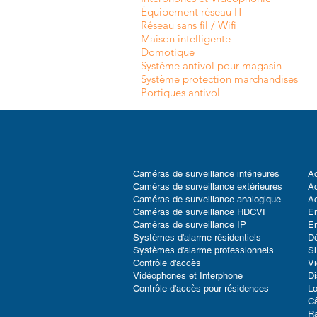
Équipement réseau IT
Réseau sans fil / Wifi
Maison intelligente
Domotique
Système antivol pour magasin
Système protection marchandises
Portiques antivol
Caméras de surveillance intérieures
Ac
Caméras de surveillance extérieures
Ac
Caméras de surveillance analogique
Ac
Caméras de surveillance HDCVI
En
Caméras de surveillance IP
En
Systèmes d'alarme résidentiels
D
Systèmes d'alarme professionnels
Si
Contrôle d'accès
V
Vidéophones et Interphone
Di
Contrôle d'accès pour résidences
Lo
Câ
Ra