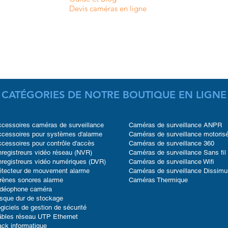
Devis caméras en ligne
CATÉGORIES DE NOTRE BOUTIQUE EN LIGNE
cessoires caméras de surveillance
Caméras de surveillance ANPR
cessoires pour systèmes d'alarme
Caméras de surveillance motoris
cessoires pour contrôle d'accès
Caméras de surveillance 360
registreurs vidéo réseau (NVR)
Caméras de surveillance Sans fil
registreurs vidéo numériques (DVR)
Caméras de surveillance Wifi
étecteur de mouvement alarme
Caméras de surveillance Dissimu
rènes sonores alarme
Caméras Thermique
idéophone caméra
sque dur de stockage
giciels de gestion de sécurité
bles réseau UTP Ethernet
ck informatique