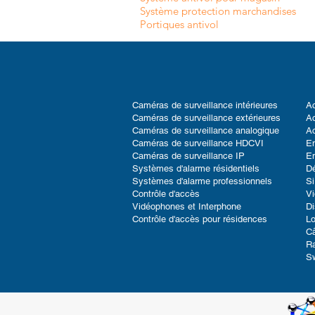
Système protection marchandises
Portiques antivol
Caméras de surveillance intérieures
Ac
Caméras de surveillance extérieures
Ac
Caméras de surveillance analogique
Ac
Caméras de surveillance HDCVI
En
Caméras de surveillance IP
En
Systèmes d'alarme résidentiels
D
Systèmes d'alarme professionnels
Si
Contrôle d'accès
V
Vidéophones et Interphone
Di
Contrôle d'accès pour résidences
Lo
Câ
Ra
S