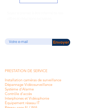
Soyez le premier à être informé de nos
offres et réductions exclusives.
E-mail
Envoyer
PRESTATION DE SERVICE
Installation caméras de surveillance
Dépannage Vidéosurveillance
Système d'Alarme
Contrôle d'accès
Interphones et
Vidéophonie
Équipement réseau IT
Réseau sans fil / Wifi