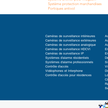
Système protection marchandises
Portiques antivol
Caméras de surveillance intérieures
Ac
Caméras de surveillance extérieures
Ac
Caméras de surveillance analogique
Ac
Caméras de surveillance HDCVI
En
Caméras de surveillance IP
En
Systèmes d'alarme résidentiels
D
Systèmes d'alarme professionnels
Si
Contrôle d'accès
V
Vidéophones et Interphone
Di
Contrôle d'accès pour résidences
Lo
Câ
Ra
S