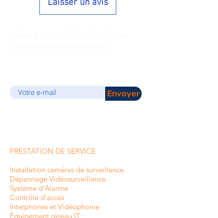
Laisser un avis
Soyez le premier à être informé de nos
offres et réductions exclusives.
E-mail
Envoyer
PRESTATION DE SERVICE
Installation caméras de surveillance
Dépannage Vidéosurveillance
Système d'Alarme
Contrôle d'accès
Interphones et
Vidéophonie
Équipement réseau IT