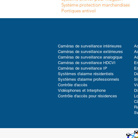
Système protection marchandises
Portiques antivol
Caméras de surveillance intérieures
Ac
Caméras de surveillance extérieures
Ac
Caméras de surveillance analogique
Ac
Caméras de surveillance HDCVI
En
Caméras de surveillance IP
En
Systèmes d'alarme résidentiels
D
Systèmes d'alarme professionnels
Si
Contrôle d'accès
V
Vidéophones et Interphone
Di
Contrôle d'accès pour résidences
Lo
Câ
Ra
S